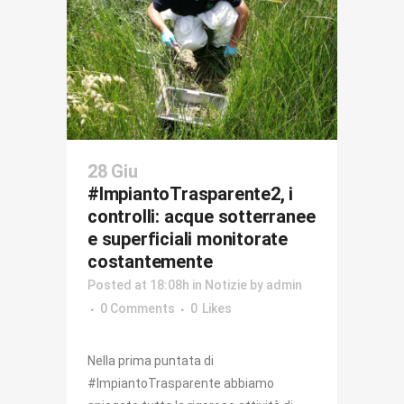
28 Giu
#ImpiantoTrasparente2, i
controlli: acque sotterranee
e superficiali monitorate
costantemente
Posted at 18:08h
in
Notizie
by
admin
0 Comments
0
Likes
Nella prima puntata di
#ImpiantoTrasparente abbiamo