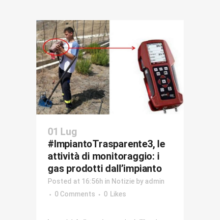
01 Lug
#ImpiantoTrasparente3, le
attività di monitoraggio: i
gas prodotti dall’impianto
Posted at 16:56h
in
Notizie
by
admin
0 Comments
0
Likes