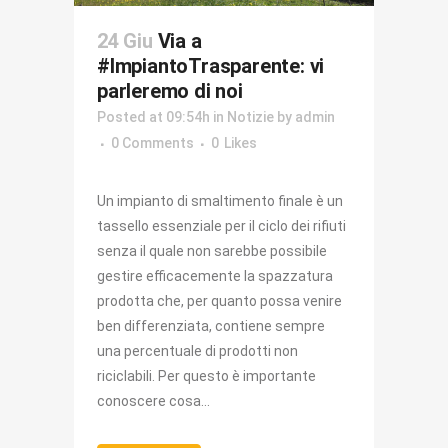
24 Giu
Via a
#ImpiantoTrasparente: vi
parleremo di noi
Posted at 09:54h
in
Notizie
by
admin
0 Comments
0
Likes
Un impianto di smaltimento finale è un
tassello essenziale per il ciclo dei rifiuti
senza il quale non sarebbe possibile
gestire efficacemente la spazzatura
prodotta che, per quanto possa venire
ben differenziata, contiene sempre
una percentuale di prodotti non
riciclabili. Per questo è importante
conoscere cosa...