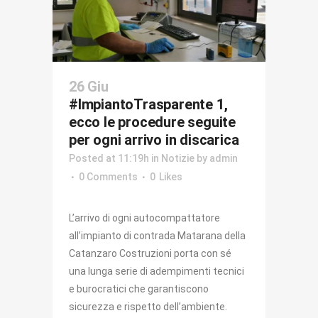
26 Giu
#ImpiantoTrasparente 1,
ecco le procedure seguite
per ogni arrivo in discarica
Posted at 11:19h
in
Notizie
by
admin
0 Comments
0
Likes
L’arrivo di ogni autocompattatore
all’impianto di contrada Matarana della
Catanzaro Costruzioni porta con sé
una lunga serie di adempimenti tecnici
e burocratici che garantiscono
sicurezza e rispetto dell’ambiente.