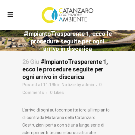
#ImpiantoTrasparente 1, ecco le
procedure seguite per ogni
arrivo in discarica
26 Giu
#ImpiantoTrasparente 1,
ecco le procedure seguite per
ogni arrivo in discarica
Posted at 11:19h
in
Notizie
by
admin
0
Comments
0
Likes
L’arrivo di ogni autocompattatore all’impianto
di contrada Matarana della Catanzaro
Costruzioni porta con sé una lunga serie di
adempimenti tecnici e burocratici che