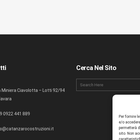
tti
Cerca Nel Sito
a Miniera Ciavolotta – Lotti 92/94
Favara
9 0922 441 889
Per fornire 
e/o accedere
permetterà d
fo@catanzarocostruzioni.it
sito. Non ac
caratteristic