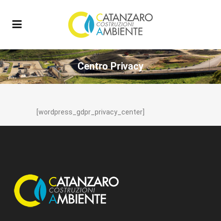
Centro Privacy
[wordpress_gdpr_privacy_center]