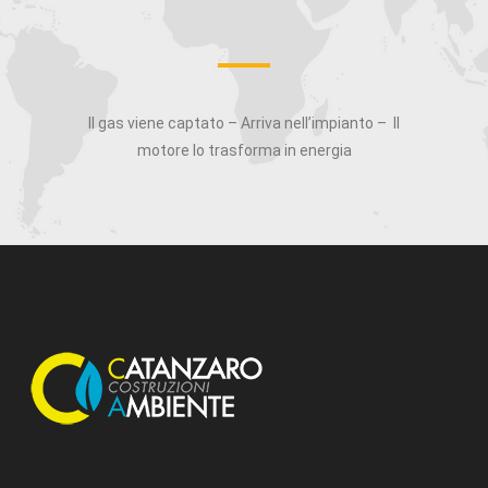
Il gas viene captato – Arriva nell’impianto – Il
motore lo trasforma in energia