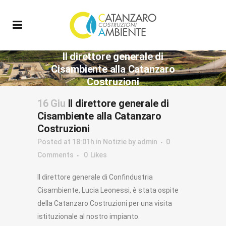
Il direttore generale di
Cisambiente alla Catanzaro
Costruzioni
16 Giu
Il direttore generale di
Cisambiente alla Catanzaro
Costruzioni
Posted at 18:01h
in
Notizie
by
admin
0
Comments
0
Likes
Il direttore generale di Confindustria
Cisambiente, Lucia Leonessi, è stata ospite
della Catanzaro Costruzioni per una visita
istituzionale al nostro impianto.