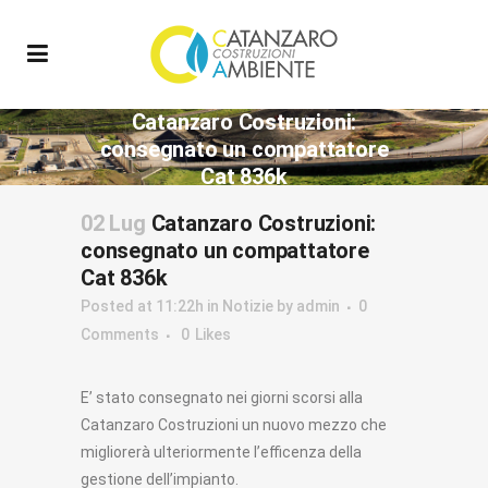
Catanzaro Costruzioni:
consegnato un compattatore
Cat 836k
02 Lug
Catanzaro Costruzioni:
consegnato un compattatore
Cat 836k
Posted at 11:22h
in
Notizie
by
admin
0
Comments
0
Likes
E’ stato consegnato nei giorni scorsi alla
Catanzaro Costruzioni un nuovo mezzo che
migliorerà ulteriormente l’efficenza della
gestione dell’impianto.