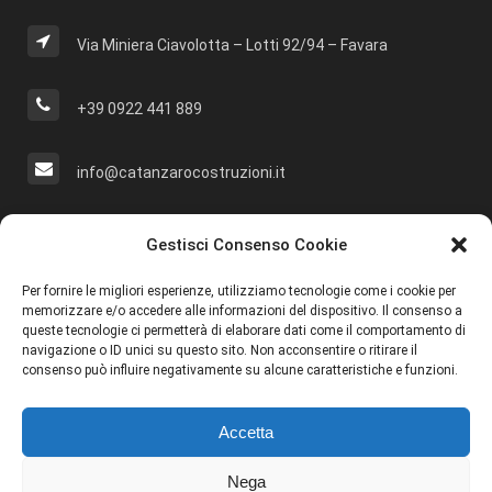
Via Miniera Ciavolotta – Lotti 92/94 – Favara
+39 0922 441 889
info@catanzarocostruzioni.it
Cerca Nel Sito
Gestisci Consenso Cookie
Per fornire le migliori esperienze, utilizziamo tecnologie come i cookie per
memorizzare e/o accedere alle informazioni del dispositivo. Il consenso a
queste tecnologie ci permetterà di elaborare dati come il comportamento di
navigazione o ID unici su questo sito. Non acconsentire o ritirare il
Social
consenso può influire negativamente su alcune caratteristiche e funzioni.
Accetta
Nega