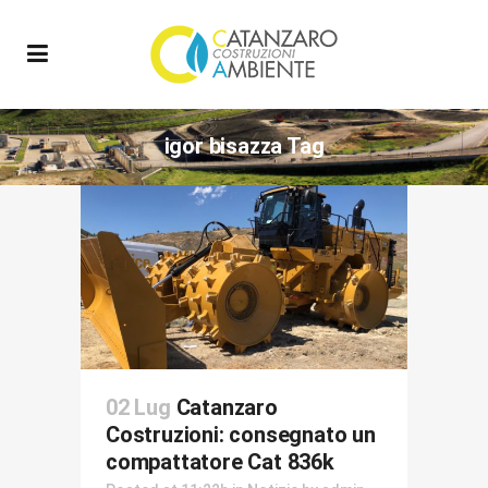
igor bisazza Tag
02 Lug
Catanzaro
Costruzioni: consegnato un
compattatore Cat 836k