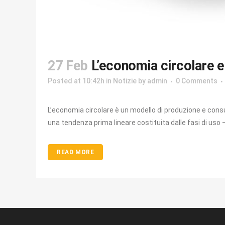
27 Feb
L’economia circolare e i
Posted at 10:42h
in
Notizie
by
admin
0 Comments
L’economia circolare è un modello di produzione e consumo
una tendenza prima lineare costituita dalle fasi di uso 
READ MORE