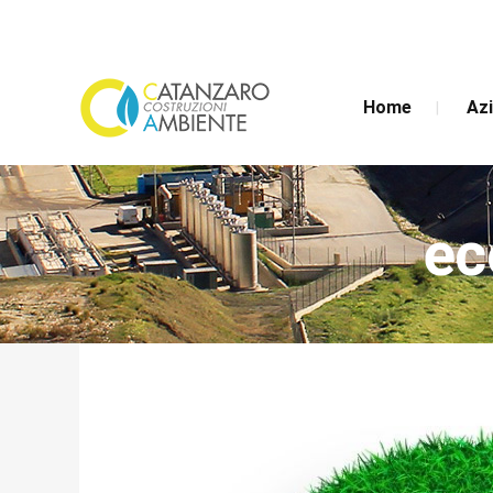
Home
Az
ec