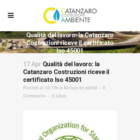
Qualità del lavoro: la Catanzaro
Costruzioni riceve il certificato
Iso 45001
17 Apr
Qualità del lavoro: la
Catanzaro Costruzioni riceve il
certificato Iso 45001
Posted at 16:10h
in
Notizie
by
admin
0
Comments
0
Likes