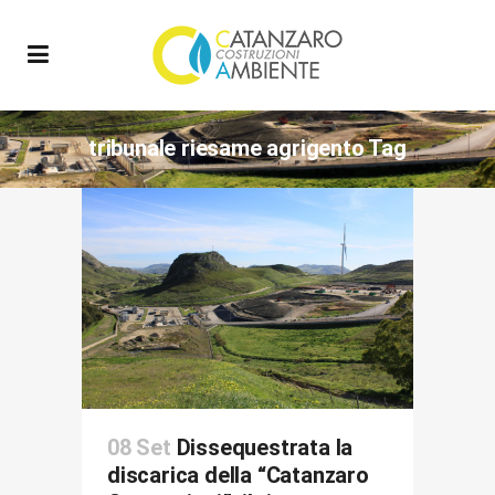
tribunale riesame agrigento Tag
08 Set
Dissequestrata la
discarica della “Catanzaro