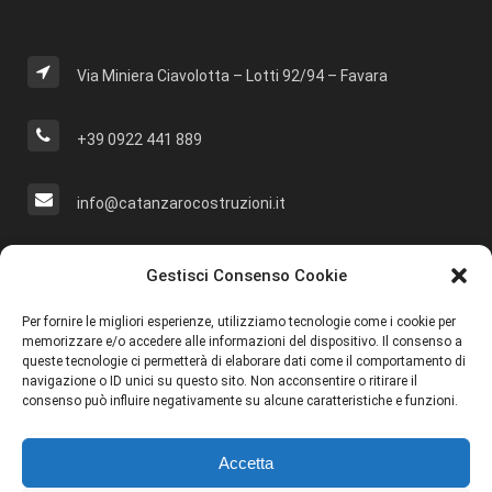
Via Miniera Ciavolotta – Lotti 92/94 – Favara
+39 0922 441 889
info@catanzarocostruzioni.it
Cerca Nel Sito
Gestisci Consenso Cookie
Per fornire le migliori esperienze, utilizziamo tecnologie come i cookie per
memorizzare e/o accedere alle informazioni del dispositivo. Il consenso a
queste tecnologie ci permetterà di elaborare dati come il comportamento di
navigazione o ID unici su questo sito. Non acconsentire o ritirare il
Social
consenso può influire negativamente su alcune caratteristiche e funzioni.
Accetta