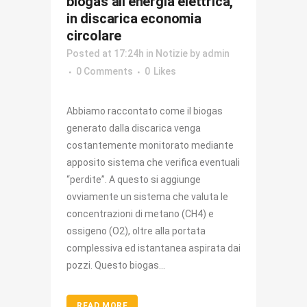
biogas all’energia elettrica,
in discarica economia
circolare
Posted at 17:24h
in
Notizie
by
admin
0 Comments
0
Likes
Abbiamo raccontato come il biogas
generato dalla discarica venga
costantemente monitorato mediante
apposito sistema che verifica eventuali
“perdite”. A questo si aggiunge
ovviamente un sistema che valuta le
concentrazioni di metano (CH4) e
ossigeno (O2), oltre alla portata
complessiva ed istantanea aspirata dai
pozzi. Questo biogas...
READ MORE