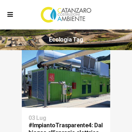
Ecologia Tag
03 Lug
#ImpiantoTrasparente4: Dal