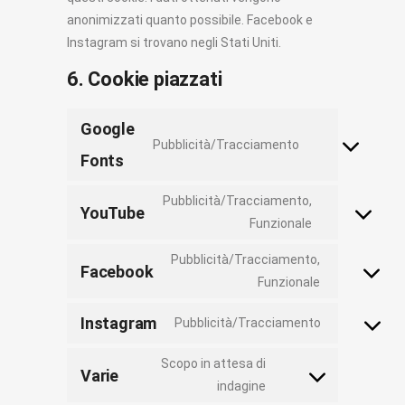
anonimizzati quanto possibile. Facebook e
Instagram si trovano negli Stati Uniti.
6. Cookie piazzati
Google
Pubblicità/Tracciamento
Consent
Fonts
to
Pubblicità/Tracciamento,
service
YouTube
Funzionale
Consent
google-
to
fonts
Pubblicità/Tracciamento,
Facebook
service
Funzionale
Consent
youtube
to
Instagram
Pubblicità/Tracciamento
service
Consent
facebook
to
Scopo in attesa di
Varie
service
indagine
Consent
instagram