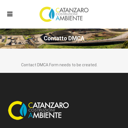
Contatto DMCA
Contact DMCA Form needs to be created.